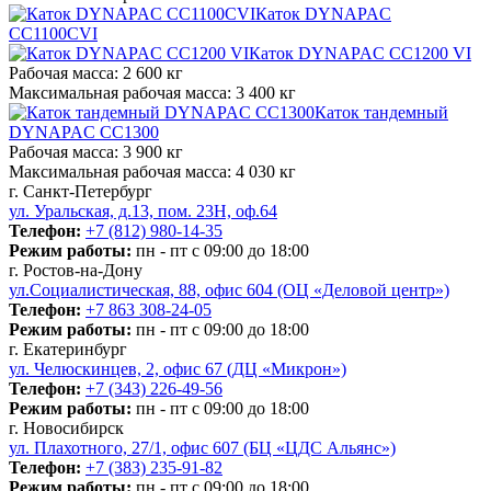
Каток DYNAPAC
CC1100CVI
Каток DYNAPAC CC1200 VI
Рабочая масса:
2 600 кг
Максимальная рабочая масса:
3 400 кг
Каток тандемный
DYNAPAC CC1300
Рабочая масса:
3 900 кг
Максимальная рабочая масса:
4 030 кг
г. Санкт-Петербург
ул. Уральская, д.13, пом. 23Н, оф.64
Телефон:
+7 (812) 980-14-35
Режим работы:
пн - пт с 09:00 до 18:00
г. Ростов-на-Дону
ул.Социалистическая, 88, офис 604 (ОЦ «Деловой центр»)
Телефон:
+7 863 308-24-05
Режим работы:
пн - пт с 09:00 до 18:00
г. Екатеринбург
ул. Челюскинцев, 2, офис 67 (ДЦ «Микрон»)
Телефон:
+7 (343) 226-49-56
Режим работы:
пн - пт с 09:00 до 18:00
г. Новосибирск
ул. Плахотного, 27/1, офис 607 (БЦ «ЦДС Альянс»)
Телефон:
+7 (383) 235-91-82
Режим работы:
пн - пт с 09:00 до 18:00