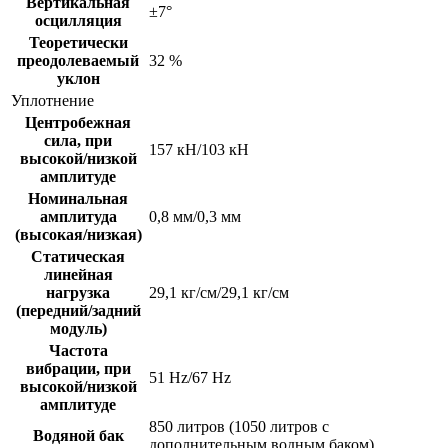
Вертикальная
±7°
осцилляция
Теоретически
преодолеваемый
32 %
уклон
Уплотнение
Центробежная
сила, при
157 кН/103 кН
высокой/низкой
амплитуде
Номинальная
амплитуда
0,8 мм/0,3 мм
(высокая/низкая)
Статическая
линейная
нагрузка
29,1 кг/см/29,1 кг/см
(передний/задний
модуль)
Частота
вибрации, при
51 Hz/67 Hz
высокой/низкой
амплитуде
850 литров (1050 литров с
Водяной бак
дополнительным водным баком)