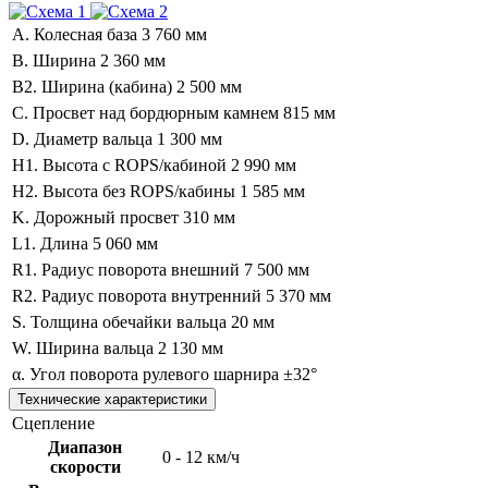
A. Колесная база
3 760 мм
B. Ширина
2 360 мм
B2. Ширина (кабина)
2 500 мм
C. Просвет над бордюрным камнем
815 мм
D. Диаметр вальца
1 300 мм
H1. Высота с ROPS/кабиной
2 990 мм
H2. Высота без ROPS/кабины
1 585 мм
K. Дорожный просвет
310 мм
L1. Длина
5 060 мм
R1. Радиус поворота внешний
7 500 мм
R2. Радиус поворота внутренний
5 370 мм
S. Толщина обечайки вальца
20 мм
W. Ширина вальца
2 130 мм
α. Угол поворота рулевого шарнира
±32°
Технические характеристики
Сцепление
Диапазон
0 - 12 км/ч
скорости