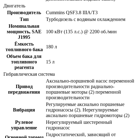
Двигатель
Производитель
Cummins QSF3.8 IIIA/T3
Тип
Турбодизель с водяным охлаждением
Номинальная
мощность, SAE
100 кВт (135 л.с.) @ 2200 об./мин
J1995
Ёмкость
180 л
топливного бака
Объем бака для
топливного
15 л
реагента
Гибравлическая система
Аксиально-поршневой насос переменной
Привод
производительности радиально-
передвижения
поршневые моторы (2) переменной
производительности
Регулируемые аксиально поршневые
Вибрация
гидронасосы (2). Нерегулируемые
аксиально поршневые гидромоторы (2)
Рулевое
Нерегулируемый шестеренный
управление
гидронасос
Гидростатический, зависящий от
Основной тормоз